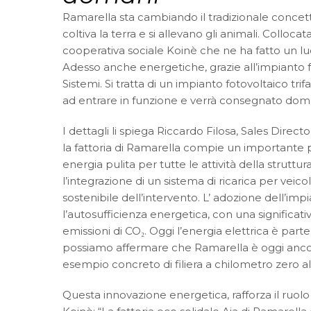
Ramarella sta cambiando il tradizionale concett
coltiva la terra e si allevano gli animali. Colloc
cooperativa sociale Koinè che ne ha fatto un lu
Adesso anche energetiche, grazie all’impianto f
Sistemi. Si tratta di un impianto fotovoltaico 
ad entrare in funzione e verrà consegnato dom
I dettagli li spiega Riccardo Filosa, Sales Direc
la fattoria di Ramarella compie un importante p
energia pulita per tutte le attività della struttur
l’integrazione di un sistema di ricarica per veicol
sostenibile dell’intervento. L’ adozione dell’i
l’autosufficienza energetica, con una significati
emissioni di CO₂. Oggi l’energia elettrica è par
possiamo affermare che Ramarella è oggi ancora 
esempio concreto di filiera a chilometro zero al
Questa innovazione energetica, rafforza il ruolo 