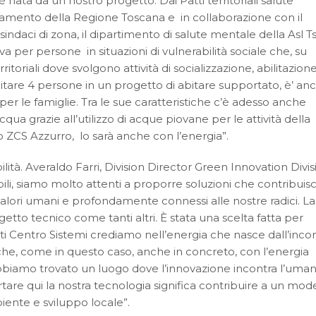
è nata da un nostro progetto. Dai Patti territoriali salute
iamento della Regione Toscana e in collaborazione con il
ndaci di zona, il dipartimento di salute mentale della Asl Ts
a per persone in situazioni di vulnerabilità sociale che, su
erritoriali dove svolgono attività di socializzazione, abilitazione
pitare 4 persone in un progetto di abitare supportato, è’ an
r le famiglie. Tra le sue caratteristiche c’è adesso anche
qua grazie all’utilizzo di acque piovane per le attività della
co ZCS Azzurro, lo sarà anche con l’energia”.
ità. Averaldo Farri, Division Director Green Innovation Divis
bili, siamo molto attenti a proporre soluzioni che contribui
 valori umani e profondamente connessi alle nostre radici. La
etto tecnico come tanti altri. È stata una scelta fatta per
tti Centro Sistemi crediamo nell’energia che nasce dall’inco
 che, come in questo caso, anche in concreto, con l’energia
bbiamo trovato un luogo dove l’innovazione incontra l’umani
tare qui la nostra tecnologia significa contribuire a un mod
biente e sviluppo locale”.