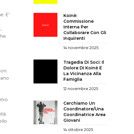
e. E’
Koinè:
Commissione
Interna Per
,
Collaborare Con Gli
che
Inquirenti
14 novembre 2025
Tragedia Di Soci: Il
Dolore Di Koinè E
ion:
La Vicinanza Alla
scano
Famiglia
12 novembre 2025
ntro
Cerchiamo Un
Coordinatore/una
tà.
Coordinatrice Area
Giovani
ello
14 ottobre 2025