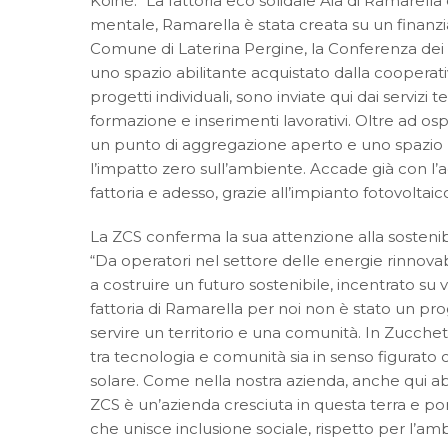
Koinè: “La fattoria eco solidale Aia di Ramarella 
mentale, Ramarella è stata creata su un finanz
Comune di Laterina Pergine, la Conferenza dei si
uno spazio abilitante acquistato dalla cooperativ
progetti individuali, sono inviate qui dai servizi t
formazione e inserimenti lavorativi. Oltre ad os
un punto di aggregazione aperto e uno spazio pe
l’impatto zero sull’ambiente. Accade già con l’ac
fattoria e adesso, grazie all’impianto fotovoltai
La ZCS conferma la sua attenzione alla sostenibil
“Da operatori nel settore delle energie rinnova
a costruire un futuro sostenibile, incentrato su
fattoria di Ramarella per noi non è stato un prog
servire un territorio e una comunità. In Zucche
tra tecnologia e comunità sia in senso figurato
solare. Come nella nostra azienda, anche qui a
ZCS è un’azienda cresciuta in questa terra e por
che unisce inclusione sociale, rispetto per l’am