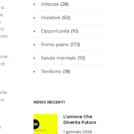
Infanzia
(28)
si
la
Iniziative
(50)
.
ro
Opportunità
(10)
onto
Primo piano
(173)
one,
Salute mentale
(10)
sce
Territorio
(18)
elle
to,
NEWS RECENTI
L’unione Che
Diventa Futuro
i
1 gennaio 2026