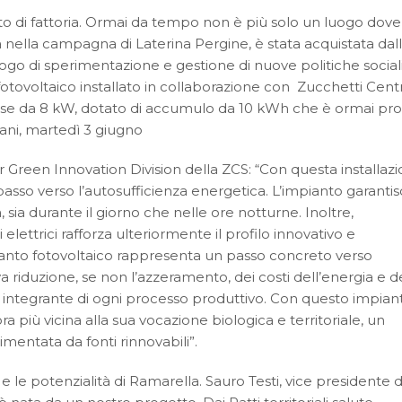
o di fattoria. Ormai da tempo non è più solo un luogo dove 
ata nella campagna di Laterina Pergine, è stata acquistata dal
ogo di sperimentazione e gestione di nuove politiche sociali
otovoltaico installato in collaborazione con Zucchetti Cent
trifase da 8 kW, dotato di accumulo da 10 kWh che è ormai pr
ani, martedì 3 giugno
tor Green Innovation Division della ZCS: “Con questa installazi
asso verso l’autosufficienza energetica. L’impianto garanti
a, sia durante il giorno che nelle ore notturne. Inoltre,
i elettrici rafforza ulteriormente il profilo innovativo e
mpianto fotovoltaico rappresenta un passo concreto verso
va riduzione, se non l’azzeramento, dei costi dell’energia e d
te integrante di ogni processo produttivo. Con questo impian
più vicina alla sua vocazione biologica e territoriale, un
imentata da fonti rinnovabili”.
e le potenzialità di Ramarella. Sauro Testi, vice presidente d