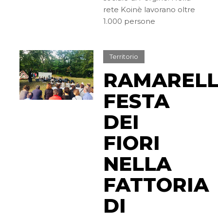
rete Koinè lavorano oltre
1.000 persone
Territorio
RAMARELL
FESTA
DEI
FIORI
NELLA
FATTORIA
DI