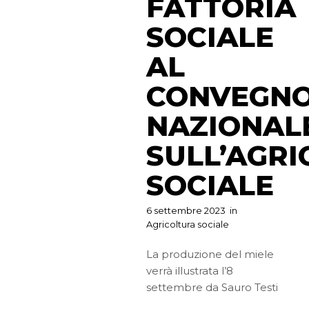
FATTORIA
SOCIALE
AL
CONVEGN
NAZIONAL
SULL’AGR
SOCIALE
6 settembre 2023
in
Agricoltura sociale
La produzione del miele
verrà illustrata l’8
settembre da Sauro Testi