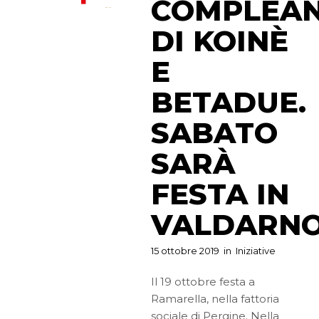
COMPLEAN
DI KOINÈ
E
BETADUE.
SABATO
SARÀ
FESTA IN
VALDARN
15 ottobre 2019
in
Iniziative
Il 19 ottobre festa a
Ramarella, nella fattoria
sociale di Pergine. Nella