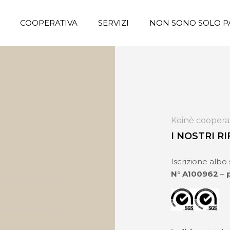
COOPERATIVA
SERVIZI
NON SONO SOLO P
Koinè cooperat
I NOSTRI R
Iscrizione albo
N° A100962
–
p