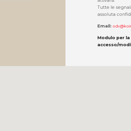
attivarsi.
Tutte le segnal
assoluta confide
Email:
odv@koin
Modulo per la 
accesso/modif