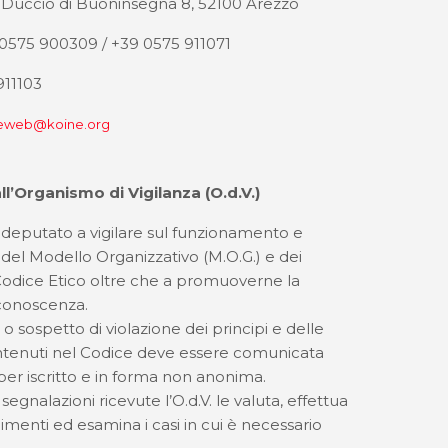
 Duccio di Buoninsegna 8, 52100 Arezzo
0575 900309 / +39 0575 911071
911103
neweb@koine.org
ll’Organismo di Vigilanza (O.d.V.)
te deputato a vigilare sul funzionamento e
 del Modello Organizzativo (M.O.G.) e dei
Codice Etico oltre che a promuoverne la
 conoscenza.
 o sospetto di violazione dei principi e delle
ontenuti nel Codice deve essere comunicata
er iscritto e in forma non anonima.
segnalazioni ricevute l’O.d.V. le valuta, effettua
pimenti ed esamina i casi in cui è necessario