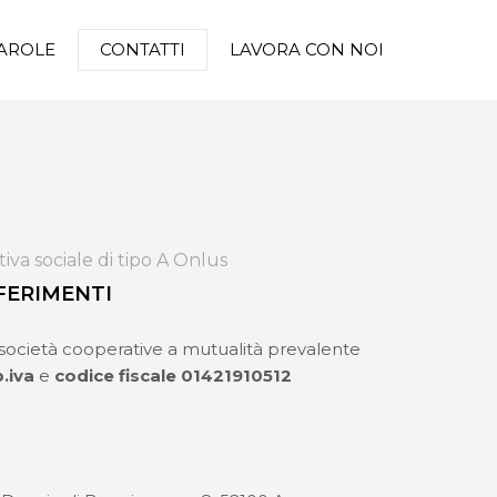
AROLE
CONTATTI
LAVORA CON NOI
iva sociale di tipo A Onlus
IFERIMENTI
 società cooperative a mutualità prevalente
.iva
e
codice fiscale 01421910512