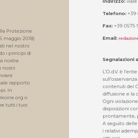
Indirizzo:
viale
Telefono:
+39 
Fax:
+39 0575 
la Protezione
Email:
25 maggio 2018)
redazio
ti nel nostro
 i principi di
Segnalazioni a
la nostra
i nostri
L’O.d.V. è l’en
nviare
sull’osservanza
ale rapporto
contenuti del 
pi. In
diffusione e la
koine.org o
Ogni violazione
 tutti i tuoi
disposizioni c
prontamente, p
A seguito delle 
i relativi adem