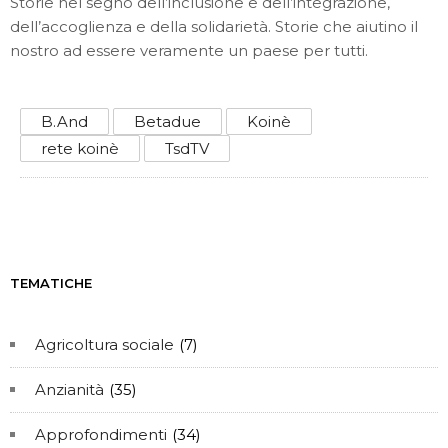
Storie nel segno dell’inclusione e dell’integrazione,
dell’accoglienza e della solidarietà. Storie che aiutino il
nostro ad essere veramente un paese per tutti.
B.And
Betadue
Koinè
rete koinè
TsdTV
TEMATICHE
Agricoltura sociale
(7)
Anzianità
(35)
Approfondimenti
(34)