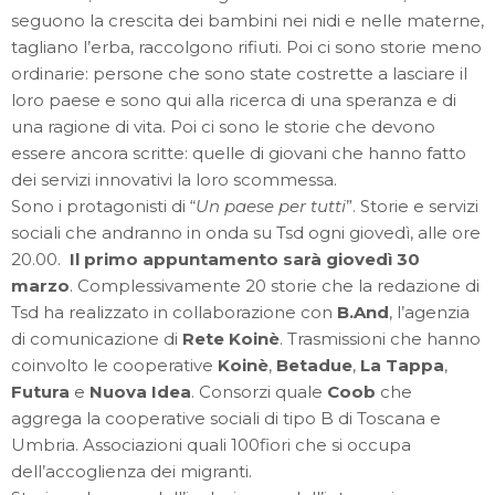
seguono la crescita dei bambini nei nidi e nelle materne,
tagliano l’erba, raccolgono rifiuti. Poi ci sono storie meno
ordinarie: persone che sono state costrette a lasciare il
loro paese e sono qui alla ricerca di una speranza e di
una ragione di vita. Poi ci sono le storie che devono
essere ancora scritte: quelle di giovani che hanno fatto
dei servizi innovativi la loro scommessa.
Sono i protagonisti di “
Un paese per tutti
”. Storie e servizi
sociali che andranno in onda su Tsd ogni giovedì, alle ore
20.00.
Il primo appuntamento sarà giovedì 30
marzo
. Complessivamente 20 storie che la redazione di
Tsd ha realizzato in collaborazione con
B.And
, l’agenzia
di comunicazione di
Rete Koinè
. Trasmissioni che hanno
coinvolto le cooperative
Koinè
,
Betadue
,
La Tappa
,
Futura
e
Nuova Idea
. Consorzi quale
Coob
che
aggrega la cooperative sociali di tipo B di Toscana e
Umbria. Associazioni quali 100fiori che si occupa
dell’accoglienza dei migranti.