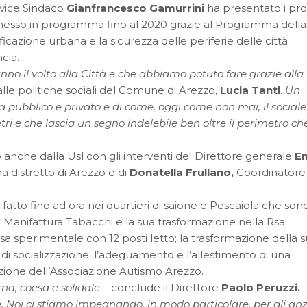
l vice Sindaco
Gianfrancesco Gamurrini
ha presentato i pro
 messo in programma fino al 2020 grazie al Programma della
ificazione urbana e la sicurezza delle periferie delle città
cia.
nno il volto alla Città e che abbiamo potuto fare grazie alla
le politiche sociali del Comune di Arezzo,
Lucia Tanti
.
Un
a pubblico e privato e di come, oggi come non mai, il sociale
ri e che lascia un segno indelebile ben oltre il perimetro che
o anche dalla Usl con gli interventi del Direttore generale
En
na distretto di Arezzo e di
Donatella Frullano,
Coordinatore
fatto fino ad ora nei quartieri di saione e Pescaiola che sono
x Manifattura Tabacchi e la sua trasformazione nella Rsa
Rsa sperimentale con 12 posti letto; la trasformazione della 
di socializzazione; l’adeguamento e l’allestimento di una
sizione dell’Associazione Autismo Arezzo.
rna, coesa e solidale
– conclude il Direttore
Paolo Peruzzi.
 Noi ci stiamo impegnando, in modo particolare, per gli anz