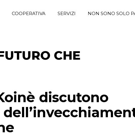
COOPERATIVA
SERVIZI
NON SONO SOLO P
 FUTURO CHE
Koinè discutono
 e dell’invecchiamen
ne