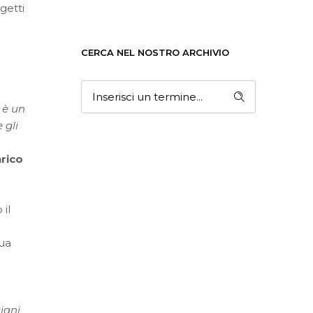
getti
CERCA NEL NOSTRO ARCHIVIO
 è un
 gli
rico
 il
sua
iani