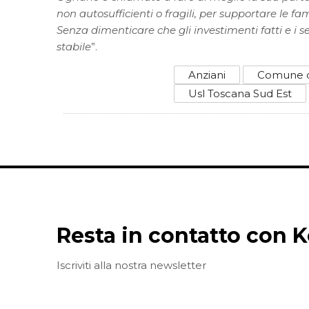
non autosufficienti o fragili, per supportare le fam
Senza dimenticare che gli investimenti fatti e i s
stabile
”.
Anziani
Comune d
Usl Toscana Sud Est
Resta in contatto con K
Iscriviti alla nostra newsletter