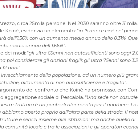
rezzo, circa 25mila persone. Nel 2030 saranno oltre 31mila.
ale Koinè, evidenzia un elemento: “
in 15 anni e cioè nel perio
 sarà dell’1,56% con un aumento medio annuo dello 0,31%. Que
ento medio annuo dell’1,66%”.
e dei modi: “
gli ultra 65enni non autosufficienti sono oggi 2.
a poi considerare gli anziani fragili: gli ultra 75enni sono 3.
a 12 anni
”.
vo invecchiamento della popolazione, ad un numero più gran
litudine, all’aumento di non autosufficienze e fragilità
”.
to l’argomento del confronto che Koinè ha promosso, con C
o aggregazione sociale di Pescaiola. “
Una sede non casuale
esta struttura è un punto di riferimento per il quartiere. Lo 
 abbiamo aperto proprio dall’altra parte della strada. Il nos
trutture e servizi insieme alle istituzioni ma anche quello di
la comunità locale e tra le associazioni e gli operatori econo