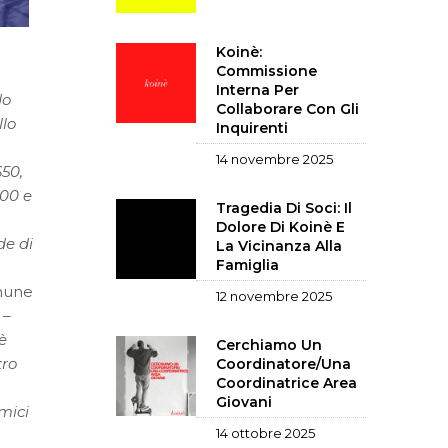
Koinè:
Commissione
Interna Per
do
Collaborare Con Gli
llo
Inquirenti
14 novembre 2025
650,
300 e
Tragedia Di Soci: Il
Dolore Di Koinè E
de di
La Vicinanza Alla
Famiglia
omune
12 novembre 2025
–
è
Cerchiamo Un
tro
Coordinatore/una
Coordinatrice Area
Giovani
mici
14 ottobre 2025