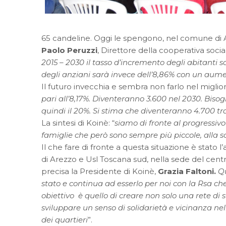
65 candeline. Oggi le spengono, nel comune di A
Paolo Peruzzi
, Direttore della cooperativa soci
2015 – 2030 il tasso d’incremento degli abitanti
degli anziani sarà invece dell’8,86% con un aum
Il futuro invecchia e sembra non farlo nel miglior
pari all’8,17%. Diventeranno 3.600 nel 2030. Bisogn
quindi il 20%. Si stima che diventeranno 4.700 tr
La sintesi di Koinè: “
siamo di fronte al progressi
famiglie che però sono sempre più piccole, alla so
Il che fare di fronte a questa situazione è sta
di Arezzo e Usl Toscana sud, nella sede del centr
precisa la Presidente di Koinè,
Grazia Faltoni.
Qu
stato e continua ad esserlo per noi con la Rsa che
obiettivo è quello di creare non solo una rete di s
sviluppare un senso di solidarietà e vicinanza nel
dei quartieri
”.