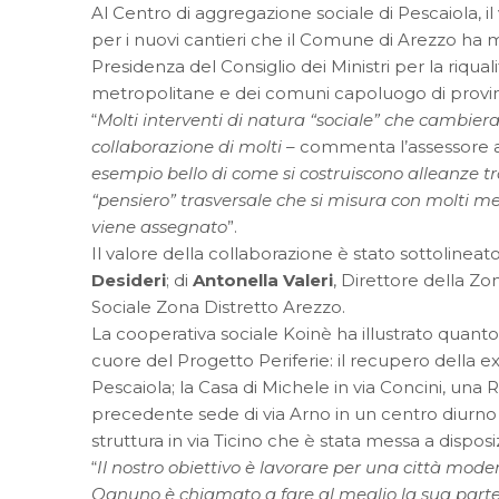
Al Centro di aggregazione sociale di Pescaiola, i
per i nuovi cantieri che il Comune di Arezzo ha
Presidenza del Consiglio dei Ministri per la riqual
metropolitane e dei comuni capoluogo di provin
“
Molti interventi di natura “sociale” che cambiera
collaborazione di molti
– commenta l’assessore al
esempio bello di come si costruiscono alleanze tr
“pensiero” trasversale che si misura con molti met
viene assegnato
”.
Il valore della collaborazione è stato sottolineat
Desideri
; di
Antonella Valeri
, Direttore della Zo
Sociale Zona Distretto Arezzo.
La cooperativa sociale Koinè ha illustrato quanto 
cuore del Progetto Periferie: il recupero della e
Pescaiola; la Casa di Michele in via Concini, una 
precedente sede di via Arno in un centro diurno 
struttura in via Ticino che è stata messa a dispo
“
Il nostro obiettivo è lavorare per una città mode
Ognuno è chiamato a fare al meglio la sua parte.