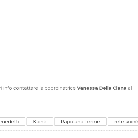
 info contattare la coordinatrice
Vanessa Della Ciana
al
enedetti
Koinè
Rapolano Terme
rete koin