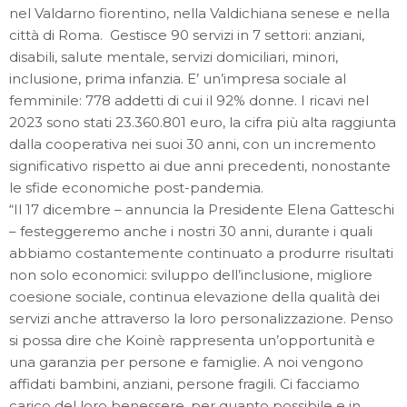
nel Valdarno fiorentino, nella Valdichiana senese e nella
città di Roma. Gestisce 90 servizi in 7 settori: anziani,
disabili, salute mentale, servizi domiciliari, minori,
inclusione, prima infanzia. E’ un’impresa sociale al
femminile: 778 addetti di cui il 92% donne. I ricavi nel
2023 sono stati 23.360.801 euro, la cifra più alta raggiunta
dalla cooperativa nei suoi 30 anni, con un incremento
significativo rispetto ai due anni precedenti, nonostante
le sfide economiche post-pandemia.
“Il 17 dicembre – annuncia la Presidente Elena Gatteschi
– festeggeremo anche i nostri 30 anni, durante i quali
abbiamo costantemente continuato a produrre risultati
non solo economici: sviluppo dell’inclusione, migliore
coesione sociale, continua elevazione della qualità dei
servizi anche attraverso la loro personalizzazione. Penso
si possa dire che Koinè rappresenta un’opportunità e
una garanzia per persone e famiglie. A noi vengono
affidati bambini, anziani, persone fragili. Ci facciamo
carico del loro benessere, per quanto possibile e in