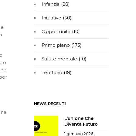
Infanzia
(28)
Iniziative
(50)
ne
Opportunità
(10)
a
Primo piano
(173)
o
Salute mentale
(10)
tto
one
Territorio
(18)
 per
NEWS RECENTI
ana
L’unione Che
Diventa Futuro
1 gennaio 2026