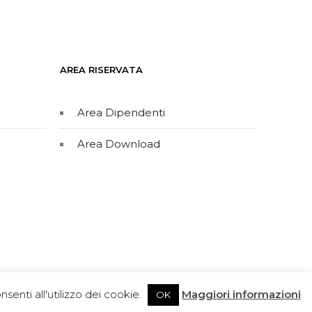
AREA RISERVATA
Area Dipendenti
Area Download
1910512 Realizzato da Inedita Srl
senti all'utilizzo dei cookie.
Maggiori informazioni
OK