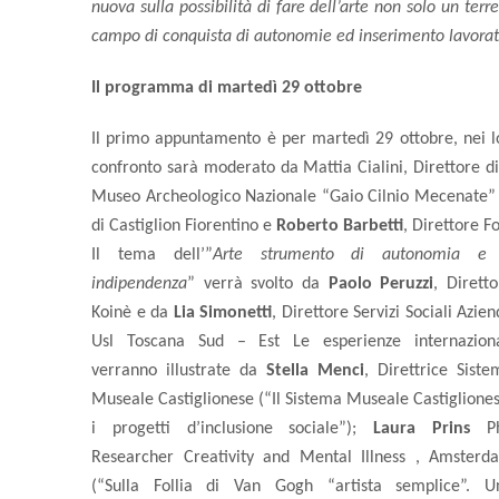
nuova sulla possibilità di fare dell’arte non solo un te
campo di conquista di autonomie ed inserimento lavorat
Il programma di martedì 29 ottobre
Il primo appuntamento è per martedì 29 ottobre, nei lo
confronto sarà moderato da Mattia Cialini, Direttore di A
Museo Archeologico Nazionale “Gaio Cilnio Mecenate” 
di Castiglion Fiorentino e
Roberto Barbetti
, Direttore 
Il tema dell’”
Arte strumento di autonomia e
indipendenza
” verrà svolto da
Paolo Peruzzi
, Diretto
Koinè e da
Lia Simonetti
, Direttore Servizi Sociali Azie
Usl Toscana Sud – Est Le esperienze internaziona
verranno illustrate da
Stella Menci
, Direttrice Siste
Museale Castiglionese (“Il Sistema Museale Castigliones
i progetti d’inclusione sociale”);
Laura Prins
P
Researcher Creativity and Mental Illness , Amsterd
(“Sulla Follia di Van Gogh “artista semplice”. U