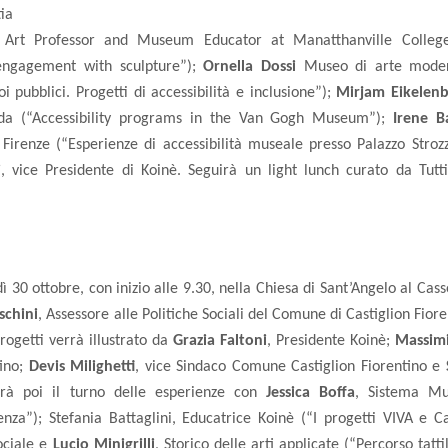
ia
r/ Art Professor and Museum Educator at Manatthanville Colleg
ngagement with sculpture”);
Ornella Dossi
Museo di arte mode
pubblici. Progetti di accessibilità e inclusione”);
Mirjam Eikele
da (“Accessibility programs in the Van Gogh Museum”);
Irene B
irenze (“Esperienze di accessibilità museale presso Palazzo Strozz
i
, vice Presidente di Koinè. Seguirà un light lunch curato da Tutt
 ottobre, con inizio alle 9.30, nella Chiesa di Sant’Angelo al Cass
schini
, Assessore alle Politiche Sociali del Comune di Castiglion Fiore
progetti verrà illustrato da
Grazia Faltoni
, Presidente Koinè;
Massimi
tino;
Devis Milighetti
, vice Sindaco Comune Castiglion Fiorentino e
arà poi il turno delle esperienze con
Jessica Boffa
, Sistema Mu
enza”); Stefania Battaglini, Educatrice Koinè (“I progetti VIVA e C
ociale e
Lucio Minigrilli
, Storico delle arti applicate (“Percorso tatti