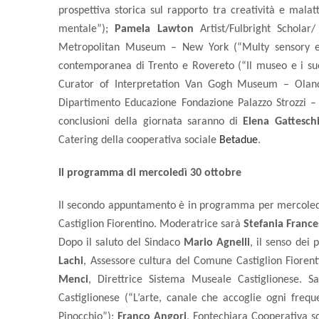
prospettiva storica sul rapporto tra creatività e malatt
mentale”);
Pamela Lawton
Artist/Fulbright Schola
Metropolitan Museum – New York (“Multy sensory e
contemporanea di Trento e Rovereto (“Il museo e i suoi 
Curator of Interpretation Van Gogh Museum – Olan
Dipartimento Educazione Fondazione Palazzo Strozzi – F
conclusioni della giornata saranno di
Elena Gattesch
Catering della cooperativa sociale
Betadue
.
Il programma di mercoledì 30 ottobre
Il secondo appuntamento è in programma per mercoledì 30
Castiglion Fiorentino. Moderatrice sarà
Stefania France
Dopo il saluto del Sindaco
Mario Agnelli
, il senso dei 
Lachi
, Assessore cultura del Comune Castiglion Fioren
Menci
, Direttrice Sistema Museale Castiglionese. S
Castiglionese (“L’arte, canale che accoglie ogni frequ
Pinocchio”);
Franco Angori
, Fontechiara Cooperativa s