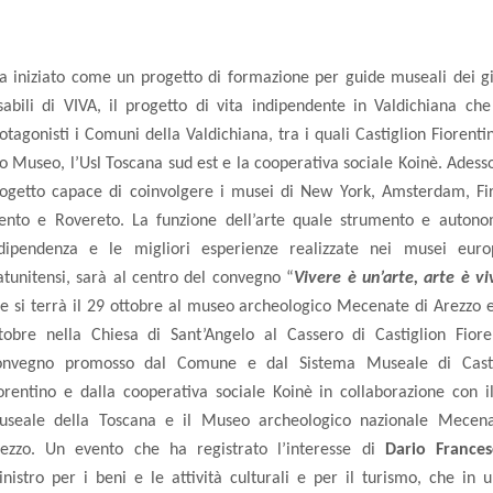
a iniziato come un progetto di formazione per guide museali dei g
sabili di VIVA, il progetto di vita indipendente in Valdichiana ch
otagonisti i Comuni della Valdichiana, tra i quali Castiglion Fiorentin
o Museo, l’Usl Toscana sud est e la cooperativa sociale Koinè. Adess
ogetto capace di coinvolgere i musei di New York, Amsterdam, Fi
ento e Rovereto. La funzione dell’arte quale strumento e auton
dipendenza e le migliori esperienze realizzate nei musei euro
atunitensi, sarà al centro del convegno “
Vivere è un’arte, arte è vi
e si terrà il 29 ottobre al museo archeologico Mecenate di Arezzo e
tobre nella Chiesa di Sant’Angelo al Cassero di Castiglion Fiore
onvegno promosso dal Comune e dal Sistema Museale di Casti
orentino e dalla cooperativa sociale Koinè in collaborazione con i
seale della Toscana e il Museo archeologico nazionale Mecena
ezzo. Un evento che ha registrato l’interesse di
Dario Frances
nistro per i beni e le attività culturali e per il turismo, che in 