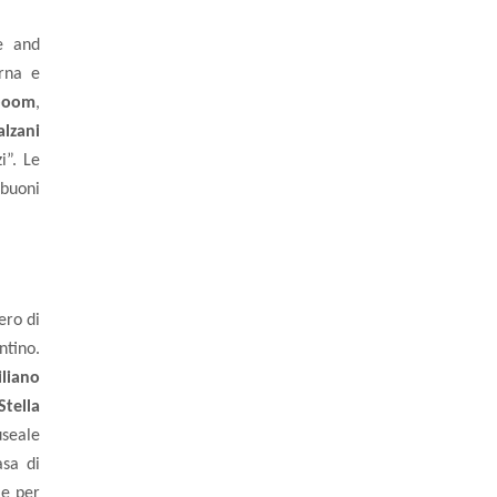
e and
rna e
nboom
,
alzani
i”. Le
ibuoni
ero di
ntino.
liano
Stella
seale
asa di
le per