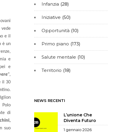
Infanzia
(28)
Iniziative
(50)
iovani
e vede
Opportunità
(10)
o e il
Primo piano
(173)
o è un
renze,
Salute mentale
(10)
omia e
pei e
Territorio
(18)
vere
“,
 il 30
ntino.
glion
NEWS RECENTI
l Polo
te di
L’unione Che
Diventa Futuro
chini,
un suo
1 gennaio 2026