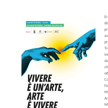
Er
di
pr
su
pr
Tr
in
st
ch
ot
C
Fi
Mu
Ar
Mi