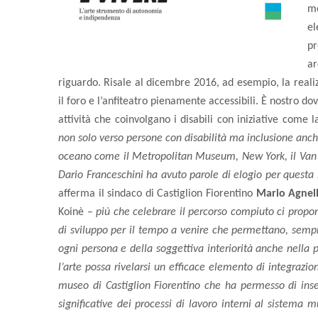
me
el
pr
ar
riguardo. Risale al dicembre 2016, ad esempio, la realiz
il foro e l’anfiteatro pienamente accessibili. È nostro dove
attività che coinvolgano i disabili con iniziative come l
non solo verso persone con disabilità ma inclusione anche 
oceano come il Metropolitan Museum, New York, il Van
Dario Franceschini ha avuto parole di elogio per questa 
afferma il sindaco di Castiglion Fiorentino
Mario Agnell
Koinè –
più che celebrare il percorso compiuto ci proponi
di sviluppo per il tempo a venire che permettano, sempre
ogni persona e della soggettiva interiorità anche nella
l’arte possa rivelarsi un efficace elemento di integrazi
museo di Castiglion Fiorentino che ha permesso di inser
significative dei processi di lavoro interni al sistema