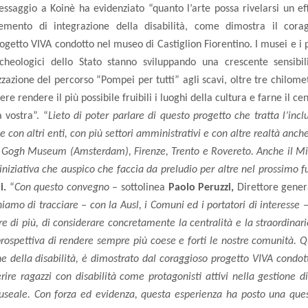
ssaggio a Koinè ha evidenziato “quanto l’arte possa rivelarsi un ef
emento di integrazione della disabilità, come dimostra il cora
ogetto VIVA condotto nel museo di Castiglion Fiorentino. I musei e i 
cheologici dello Stato stanno sviluppando una crescente sensibil
zazione del percorso “Pompei per tutti” agli scavi, oltre tre chilomet
re rendere il più possibile fruibili i luoghi della cultura e farne il cen
a vostra”. “
Lieto di poter parlare di questo progetto che tratta l’incl
con altri enti, con più settori amministrativi e con altre realtà anche
 Gogh Museum (Amsterdam), Firenze, Trento e Rovereto. Anche il Mi
iniziativa che auspico che faccia da preludio per altre nel prossimo f
i.
“
Con questo convegno
– sottolinea
Paolo Peruzzi,
Direttore gener
amo di tracciare – con la Ausl, i Comuni ed i portatori di interesse –
 di più, di considerare concretamente la centralità e la straordinari
 prospettiva di rendere sempre più coese e forti le nostre comunità. 
one della disabilità, è dimostrato dal coraggioso progetto VIVA condot
ire ragazzi con disabilità come protagonisti attivi nella gestione di
 museale. Con forza ed evidenza, questa esperienza ha posto una que