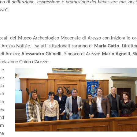
rreno di abilitazione, espressione e promozione del benessere ma, anc
ivo
“.
cali del Museo Archeologico Mecenate di Arezzo con inizio alle ore
rezzo Notizie. I saluti istituzionali saranno di
Maria Gatto
, Diretto
di Arezzo;
Alessandro Ghinelli
, Sindaco di Arezzo;
Mario Agnelli
, S
Fondazione Guido d’Arezzo.
 e
re
nda
li
ma
e:
hd
am
na