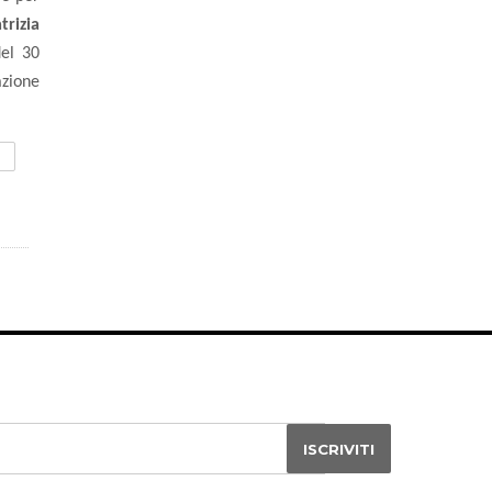
trizia
del 30
azione