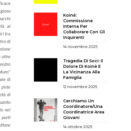
ficace
ggioso
Koinè:
parchi
Commissione
Interna Per
ità al
Collaborare Con Gli
ri tra
Inquirenti
tro di
14 novembre 2025
usione
 oltre
Tragedia Di Soci: Il
nistro
Dolore Di Koinè E
La Vicinanza Alla
uturo
”
Famiglia
ale di
12 novembre 2025
 piste
età di
Cerchiamo Un
Quanto
Coordinatore/una
to nel
Coordinatrice Area
Giovani
 parti
stione
14 ottobre 2025