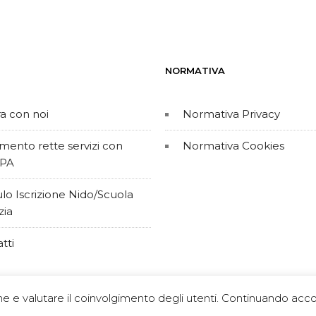
NORMATIVA
a con noi
Normativa Privacy
ento rette servizi con
Normativa Cookies
PA
o Iscrizione Nido/Scuola
zia
tti
o A Viale Duccio di Buoninsegna, 8 52100 Arezzo | p.i & c.f. 0142
ne e valutare il coinvolgimento degli utenti. Continuando accon