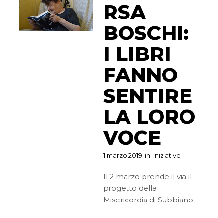
RSA
BOSCHI:
I LIBRI
FANNO
SENTIRE
LA LORO
VOCE
1 marzo 2019
in
Iniziative
Il 2 marzo prende il via il
progetto della
Misericordia di Subbiano