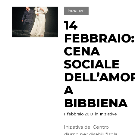
Iniziative
14
FEBBRAIO:
CENA
SOCIALE
DELL’AMO
A
BIBBIENA
11 febbraio 2019
in
Iniziative
Iniziativa del Centro
diurno per disabili "Isola