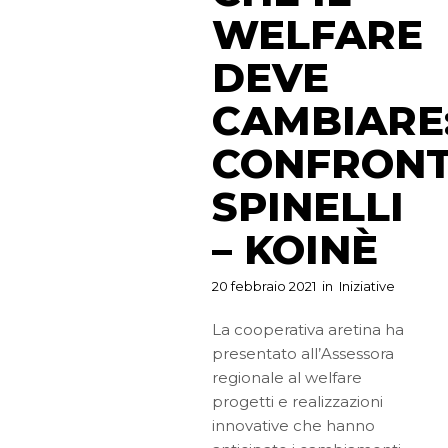
WELFARE
DEVE
CAMBIARE
CONFRON
SPINELLI
– KOINÈ
20 febbraio 2021
in
Iniziative
La cooperativa aretina ha
presentato all’Assessora
regionale al welfare
progetti e realizzazioni
innovative che hanno