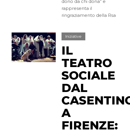
dono da chi dona” e
rappresenta il
ringraziamento della Rsa
Iniziative
IL
TEATRO
SOCIALE
DAL
CASENTIN
A
FIRENZE: