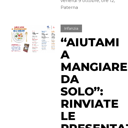
venerdì 9 ottobre, ore 12,
Paterna
Infanzia
“AIUTAMI
A
MANGIARE
DA
SOLO”:
RINVIATE
LE