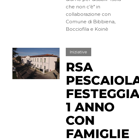
che non c’è" in
collaborazione con
Comune di Bibbiena,
Bocciofila e Koinè
Iniziative
RSA
PESCAIOLA
FESTEGGI
1 ANNO
CON
FAMIGLIE