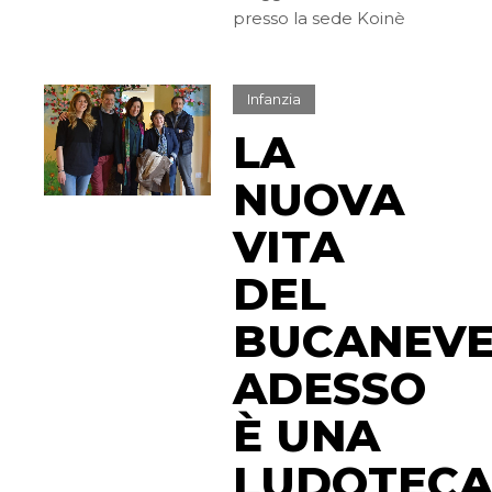
presso la sede Koinè
Infanzia
LA
NUOVA
VITA
DEL
BUCANEVE
ADESSO
È UNA
LUDOTEC