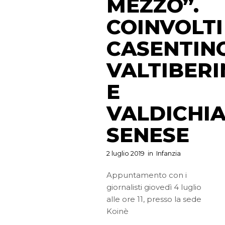
MEZZO”.
COINVOLTI
CASENTINO
VALTIBER
E
VALDICHI
SENESE
2 luglio 2019
in
Infanzia
Appuntamento con i
giornalisti giovedì 4 luglio
alle ore 11, presso la sede
Koinè