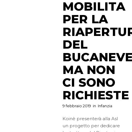
MOBILITA
PER LA
RIAPERTU
DEL
BUCANEVE
MA NON
CI SONO
RICHIESTE
9 febbraio 2019
in
Infanzia
Koinè presenterà alla Asl
un progetto per dedicare