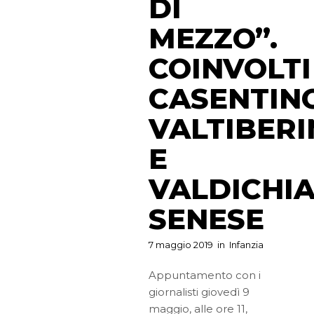
DI
MEZZO”.
COINVOLTI
CASENTINO
VALTIBER
E
VALDICHI
SENESE
7 maggio 2019
in
Infanzia
Appuntamento con i
giornalisti giovedì 9
maggio, alle ore 11,