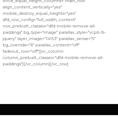
force_equal_height_columns="main_row"
align_content_vertically="yes"
mobile_destroy_equal_heights="yes"
dfd_row_config="full_width_content"
row_prebuilt_classes="dfd-mobile-remove-all-
paddings" bg_type="image" parallax_style="vcpb-fs-
jquery" layer_image="14153" parallax_sense="5"
bg_override="6" parallax_content="off"
fadeout_row="off"][vc_column
column_prebuilt_classes="dfd-mobile-remove-all-
paddings"][/vc_column][/vc_row]