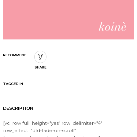
RECOMMEND
SHARE
TAGGED IN
DESCRIPTION
[vc_row full_height="yes" row_delimiter="4"
row_effect="dfd-fade-on-scroll"